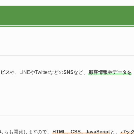
ービス
や、LINEやTwitterなどの
SNS
など、
顧客情報やデータを
どちらも開発しますので、
HTML、CSS、JavaScript
と、
バッ