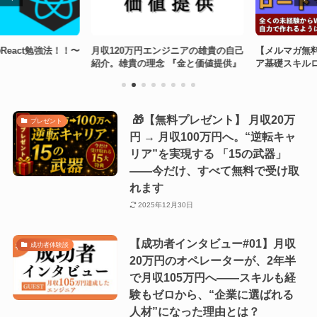
eact勉強法！！〜
月収120万円エンジニアの雄貴の自己
【メルマガ無料特
紹介。雄貴の理念 『金と価値提供』
ア基礎スキルロ
🎁【無料プレゼント】 月収20万
プレゼント
円 → 月収100万円へ。“逆転キャ
リア”を実現する 「15の武器」
――今だけ、すべて無料で受け取
れます
2025年12月30日
【成功者インタビュー#01】月収
成功者体験談
20万円のオペレーターが、2年半
で月収105万円へ――スキルも経
験もゼロから、“企業に選ばれる
人材”になった理由とは？