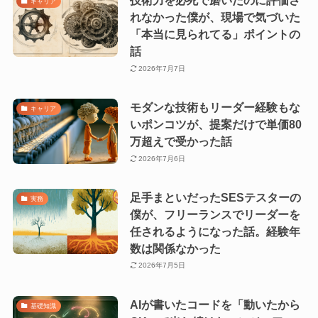
技術力を必死で磨いたのに評価さ
キャリア
れなかった僕が、現場で気づいた
「本当に見られてる」ポイントの
話
2026年7月7日
モダンな技術もリーダー経験もな
キャリア
いポンコツが、提案だけで単価80
万超えで受かった話
2026年7月6日
足手まといだったSESテスターの
実務
僕が、フリーランスでリーダーを
任されるようになった話。経験年
数は関係なかった
2026年7月5日
AIが書いたコードを「動いたから
基礎知識