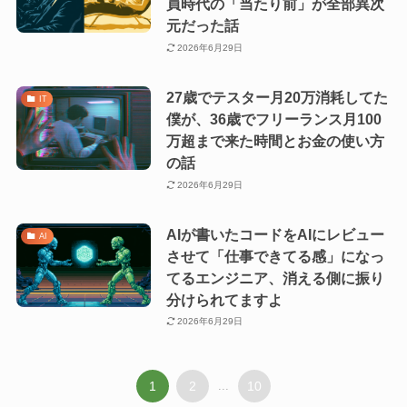
員時代の「当たり前」が全部異次
元だった話
2026年6月29日
27歳でテスター月20万消耗してた
IT
僕が、36歳でフリーランス月100
万超まで来た時間とお金の使い方
の話
2026年6月29日
AIが書いたコードをAIにレビュー
AI
させて「仕事できてる感」になっ
てるエンジニア、消える側に振り
分けられてますよ
2026年6月29日
1
2
...
10