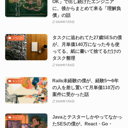
OK」で出し続けたエンジニア
に、後からまとめて来る「理解負
債」の話
2026年7月5日
タスクに追われてた27歳SESの僕
ノウハウ
が、月単価140万になった今も使
ってる、紙に書いて捨てるだけの
タスク整理
2026年7月4日
Rails未経験の僕が、経験5〜6年
キャリア
の人を差し置いて月単価110万の
案件に受かった話
2026年7月4日
Javaとテスターしかやってなかっ
キャリア
たSESの僕が、React・Go・