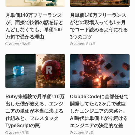
月単価140万フリーランス
月単価140万フリーランス
が、面接で技術の話をほと
がどの現場入っても1ヶ月
んどしなくても、単価100
でコード読めるようになる
万超で受かる理由
3つのコツ
2026年7月22日
2026年7月14日
Ruby未経験で月単価110万
Claude Codeに全部任せて
出した僕が教える、エンジ
開発してたら2ヶ月で破綻
ニアの単価が本当に決まる
したエンジニアの末路と、
仕組みと、フルスタック
AI時代に単価上がり続ける
TypeScriptの罠
エンジニアの決定的な差
2026年7月7日
2026年7月3日