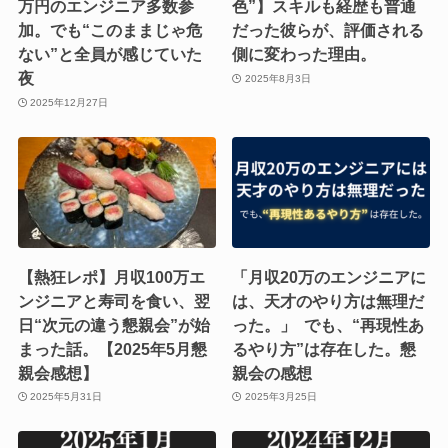
万円のエンジニア多数参
色”】スキルも経歴も普通
加。でも“このままじゃ危
だった彼らが、評価される
ない”と全員が感じていた
側に変わった理由。
夜
2025年8月3日
2025年12月27日
【熱狂レポ】月収100万エ
「月収20万のエンジニアに
ンジニアと寿司を食い、翌
は、天才のやり方は無理だ
日“次元の違う懇親会”が始
った。」 でも、“再現性あ
まった話。【2025年5月懇
るやり方”は存在した。懇
親会感想】
親会の感想
2025年5月31日
2025年3月25日