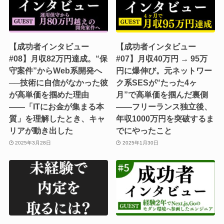
【成功者インタビュー
【成功者インタビュー
#08】月収82万円達成。“保
#07】月収40万円 → 95万
守案件”からWeb系開発へ
円に爆伸び。元ネットワー
──技術に自信がなかった彼
ク系SESが“たった4ヶ
が高単価を掴めた理由
月”で高単価を掴んだ裏側
――「ITにお金が集まる本
――フリーランス独立後、
質」を理解したとき、キャ
年収1000万円を突破するま
リアが動き出した
でにやったこと
2025年3月28日
2025年1月30日