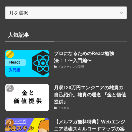
ア
ー
カ
イ
人気記事
ブ
プロになるためのReact勉強
法！！〜入門編〜
プログラミング学習
月収120万円エンジニアの雄貴の
自己紹介。雄貴の理念 『金と価値
提供』
ビジネス
【メルマガ無料特典】Webエンジ
ニア基礎スキルロードマップの案