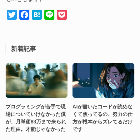
T
F
H
Li
P
wi
a
at
n
o
tt
c
e
e
ck
er
e
n
et
新着記事
b
a
o
o
k
プログラミングが苦手で現
AIが書いたコードが読めな
場についていけなかった僕
くて焦ってるの、努力の仕
が、月単価83万まで来られ
方が根本からズレてるだけ
た理由。才能じゃなかった
です