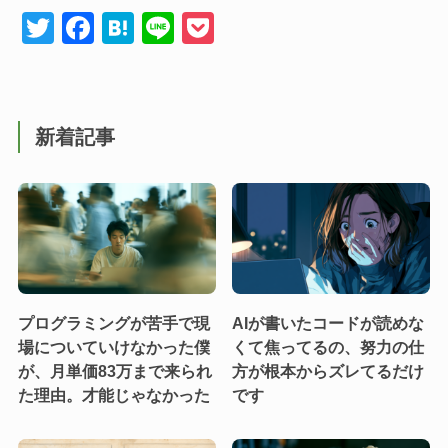
T
F
H
Li
P
wi
a
at
n
o
tt
c
e
e
ck
er
e
n
et
新着記事
b
a
o
o
k
プログラミングが苦手で現
AIが書いたコードが読めな
場についていけなかった僕
くて焦ってるの、努力の仕
が、月単価83万まで来られ
方が根本からズレてるだけ
た理由。才能じゃなかった
です