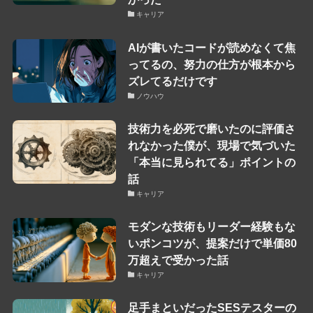
キャリア
AIが書いたコードが読めなくて焦
ってるの、努力の仕方が根本から
ズレてるだけです
ノウハウ
技術力を必死で磨いたのに評価さ
れなかった僕が、現場で気づいた
「本当に見られてる」ポイントの
話
キャリア
モダンな技術もリーダー経験もな
いポンコツが、提案だけで単価80
万超えで受かった話
キャリア
足手まといだったSESテスターの