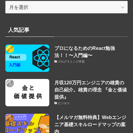
ア
ー
カ
イ
人気記事
ブ
プロになるためのReact勉強
法！！〜入門編〜
プログラミング学習
月収120万円エンジニアの雄貴の
自己紹介。雄貴の理念 『金と価値
提供』
ビジネス
【メルマガ無料特典】Webエンジ
ニア基礎スキルロードマップの案
内