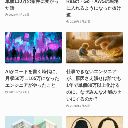
単価110万の案件に受かっ
React・Go・AWSの現場
た話
に入れるようになった抜け
道
2026年7月28日
2026年7月27日
AIがコードを書く時代に、
仕事できないエンジニア
月収50万→105万になった
が、原因さえ潰せば誰でも
エンジニアがやったこと
1年で単価80万以上化ける
のに、なぜみんな才能のせ
2026年7月24日
いにするのか？
2026年7月23日