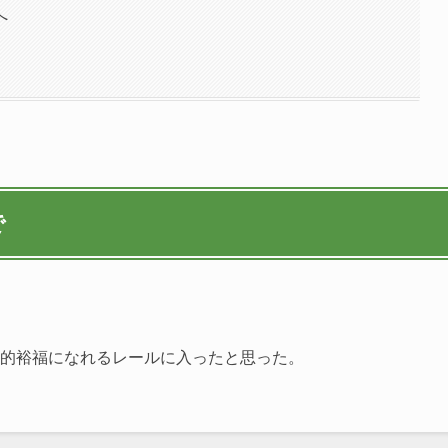
へ
で
。
比較的裕福になれるレールに入ったと思った。