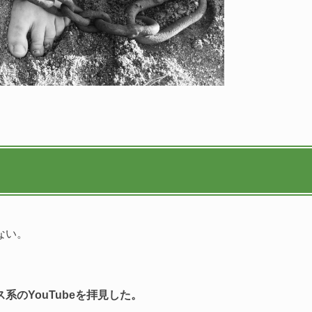
ない。
のYouTubeを拝見した。